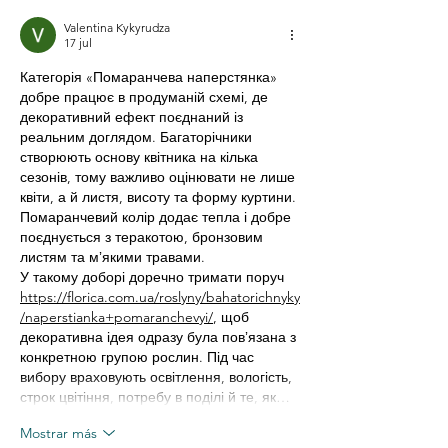
saber
un PAP o prue
Valentina Kykyrudza
VPH antes de
17 jul
Категорія «Помаранчева наперстянка» 
добре працює в продуманій схемі, де 
декоративний ефект поєднаний із 
реальним доглядом. Багаторічники 
створюють основу квітника на кілька 
сезонів, тому важливо оцінювати не лише 
квіти, а й листя, висоту та форму куртини. 
Помаранчевий колір додає тепла і добре 
поєднується з теракотою, бронзовим 
листям та мʼякими травами.
У такому доборі доречно тримати поруч 
https://florica.com.ua/roslyny/bahatorichnyky
/naperstianka+pomaranchevyi/
, щоб 
декоративна ідея одразу була повʼязана з 
конкретною групою рослин. Під час 
вибору враховують освітлення, вологість, 
строк цвітіння, потребу в поділі й те, як…
Mostrar más