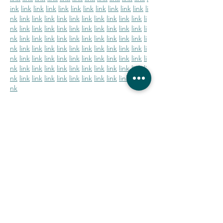
ink
link
link
link
link
link
link
link
link
link
link
li
nk
link
link
link
link
link
link
link
link
link
link
li
nk
link
link
link
link
link
link
link
link
link
link
li
nk
link
link
link
link
link
link
link
link
link
link
li
nk
link
link
link
link
link
link
link
link
link
link
li
nk
link
link
link
link
link
link
link
link
link
link
li
nk
link
link
link
link
link
link
link
link
link
link
li
nk
link
link
link
link
link
link
link
link
link
link
li
nk
Me gusta
Reaccionar
¡ÚNETE AL MOVIMIENTO!
SUSCRÍBETE