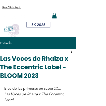
¿Quieres Unirte A Nuestra Causa?
Iniciar sesión
Haz Click Aquí.
ME
NU
5K 2026
¿Dónde Me
Vacuno?
DONA AQUÍ
Entrada
Las Voces de Rhaiza x
The Eccentric Label -
BLOOM 2023
Eres de las primeras en saber 🙊... 
Las Voces de Rhaiza x The Eccentric 
Label.