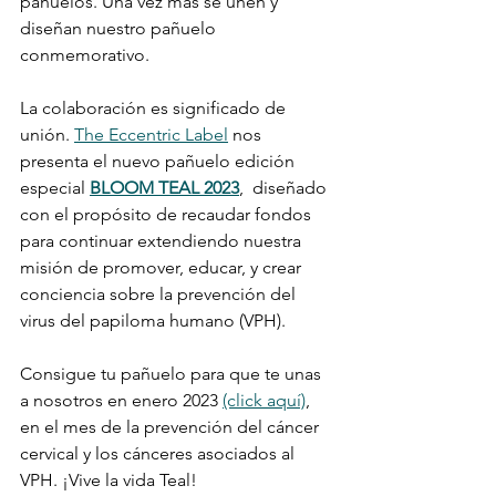
pañuelos. Una vez más se unen y 
diseñan nuestro pañuelo 
conmemorativo. 
La colaboración es significado de 
unión. 
The Eccentric Label
 nos 
presenta el nuevo pañuelo edición 
especial 
BLOOM TEAL 2023
,  diseñado 
con el propósito de recaudar fondos 
para continuar extendiendo nuestra 
misión de promover, educar, y crear 
conciencia sobre la prevención del 
virus del papiloma humano (VPH).
Consigue tu pañuelo para que te unas 
a nosotros en enero 2023 
(click aquí)
, 
en el mes de la prevención del cáncer 
cervical y los cánceres asociados al 
VPH. ¡Vive la vida Teal!