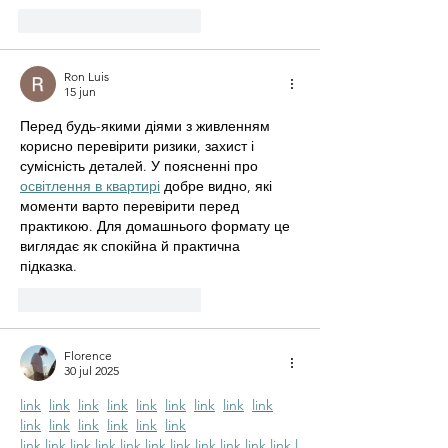
Me gusta
Reaccionar
Ron Luis
15 jun
Перед будь-якими діями з живленням 
корисно перевірити ризики, захист і 
сумісність деталей. У поясненні про 
освітлення в квартирі
 добре видно, які 
моменти варто перевірити перед 
практикою. Для домашнього формату це 
виглядає як спокійна й практична 
підказка.
Me gusta
Reaccionar
Florence
30 jul 2025
link
link
link
link
link
link
link
link
link
link
link
link
link
link
link
link
link
link
link
link
link
link
link
link
link
link
l