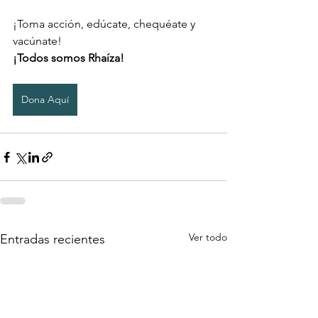
¡Toma acción, edúcate, chequéate y 
vacúnate!
¡Todos somos Rhaíza!
Dona Aquí
Ver todo
Entradas recientes