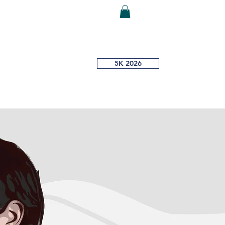
Iniciar sesión
DONA AQUÍ
5K 2026
¿Dónde Me
Vacuno?