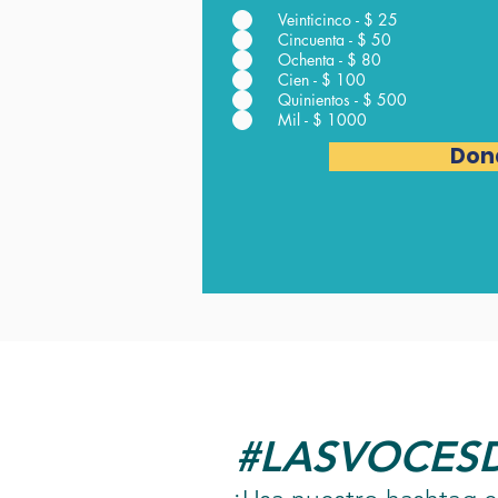
Veinticinco - $ 25
Cincuenta - $ 50
Ochenta - $ 80
Cien - $ 100
Quinientos - $ 500
Mil - $ 1000
Don
#LASVOCES