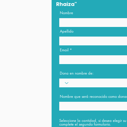
Rhaiza"
Nombre
Apellido
Email
Dona en nombre de:
Nombre que será reconocido como dona
Seleccione la cantidad, si desea elegir s
complete el segundo formulario.