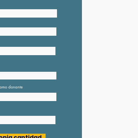
como donante
opia cantidad