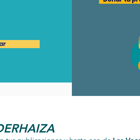
ar
DERHAIZA