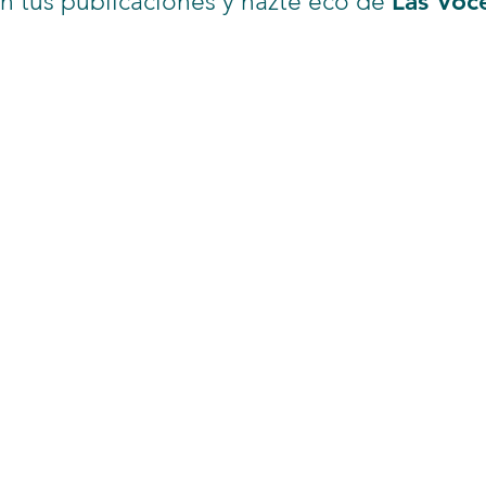
Las Voc
n tus publicaciones y hazte eco de