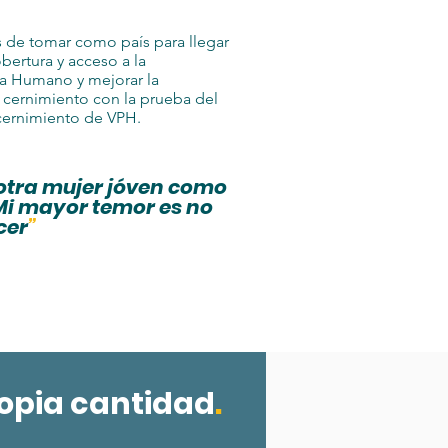
de tomar como país para llegar
obertura y acceso a la
ma Humano y mejorar la
cernimiento con la prueba del
 cernimiento de VPH.
otra mujer jóven como
Mi mayor temor es no
cer
”
opia cantidad
.