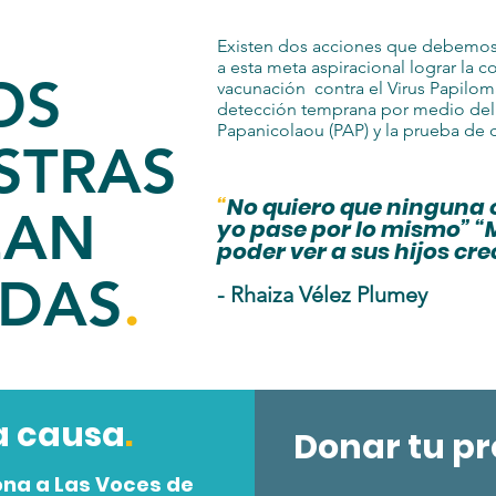
Existen dos acciones que debemos 
a esta meta aspiracional lograr la c
OS
vacunación contra el Virus Papilo
detección temprana por medio del 
Papanicolaou (PAP) y la prueba de
STRAS
“
No quiero que ninguna 
EAN
yo pase por lo mismo” “
poder ver a sus hijos cre
DAS
.
- Rhaiza Vélez Plumey
a causa
.
Donar tu pr
ona a Las Voces de