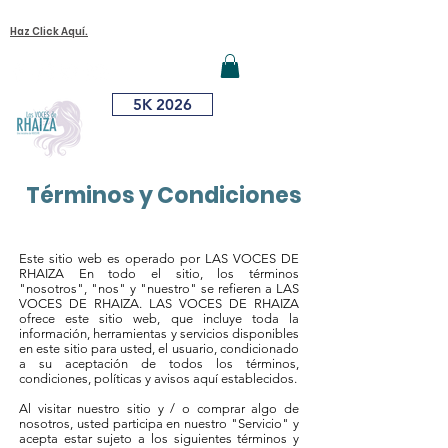
¿Quieres Unirte A Nuestra Causa?
Iniciar sesión
Haz Click Aquí.
ME
NU
5K 2026
¿Dónde Me
Vacuno?
DONA AQUÍ
Términos y Condiciones
Este sitio web es operado por LAS VOCES DE
RHAIZA En todo el sitio, los términos
"nosotros", "nos" y "nuestro" se refieren a LAS
VOCES DE RHAIZA. LAS VOCES DE RHAIZA
ofrece este sitio web, que incluye toda la
información, herramientas y servicios disponibles
en este sitio para usted, el usuario, condicionado
a su aceptación de todos los términos,
condiciones, políticas y avisos aquí establecidos.
Al visitar nuestro sitio y / o comprar algo de
nosotros, usted participa en nuestro "Servicio" y
acepta estar sujeto a los siguientes términos y