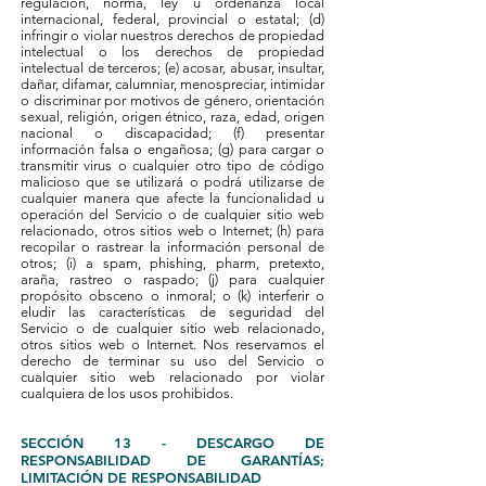
regulación, norma, ley u ordenanza local
internacional, federal, provincial o estatal; (d)
infringir o violar nuestros derechos de propiedad
intelectual o los derechos de propiedad
intelectual de terceros; (e) acosar, abusar, insultar,
dañar, difamar, calumniar, menospreciar, intimidar
o discriminar por motivos de género, orientación
sexual, religión, origen étnico, raza, edad, origen
nacional o discapacidad; (f) presentar
información falsa o engañosa; (g) para cargar o
transmitir virus o cualquier otro tipo de código
malicioso que se utilizará o podrá utilizarse de
cualquier manera que afecte la funcionalidad u
operación del Servicio o de cualquier sitio web
relacionado, otros sitios web o Internet; (h) para
recopilar o rastrear la información personal de
otros; (i) a spam, phishing, pharm, pretexto,
araña, rastreo o raspado; (j) para cualquier
propósito obsceno o inmoral; o (k) interferir o
eludir las características de seguridad del
Servicio o de cualquier sitio web relacionado,
otros sitios web o Internet. Nos reservamos el
derecho de terminar su uso del Servicio o
cualquier sitio web relacionado por violar
cualquiera de los usos prohibidos.
SECCIÓN 13 - DESCARGO DE
RESPONSABILIDAD DE GARANTÍAS;
LIMITACIÓN DE RESPONSABILIDAD