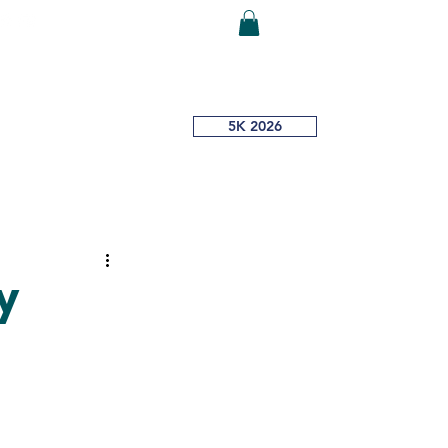
Iniciar sesión
DONA AQUÍ
5K 2026
¿Dónde Me
Vacuno?
y