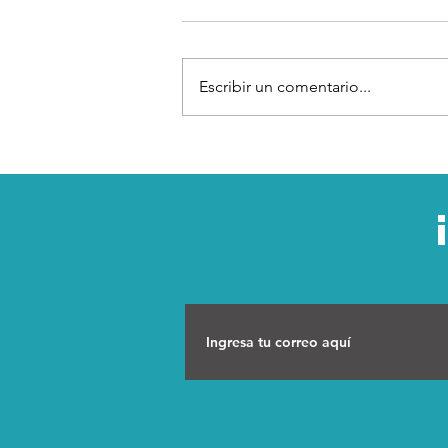
Escribir un comentario...
“Atender la salud
emocional también es
parte de sobrevivir al
cáncer cervical”, Lcda.
Sandra López