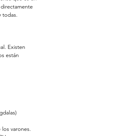
 directamente 
y todas.
l. Existen 
os están 
gdalas)
 los varones. 