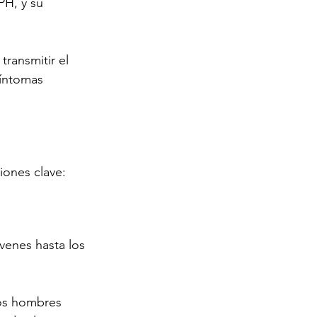
PH, y su 
ransmitir el 
síntomas 
iones clave:
venes hasta los 
los hombres 