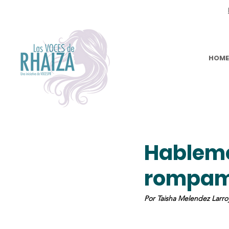
¿Quieres Unirte A Nuestra Causa?
HOME
Hablemo
rompamo
Por Taisha Melendez Larr