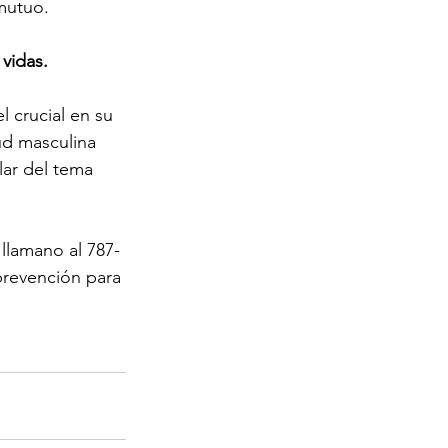
mutuo.
 vidas.
 crucial en su 
ud masculina 
ar del tema 
llamano al 787-
prevención para 